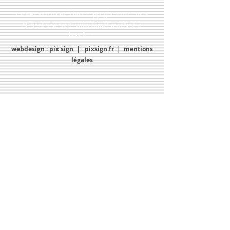
CAMET Machines à bois copyright
2010 - 2013
All right reserved
www.camet-machine-a-
-
bois.fr
webdesign : pix'sign |
pixsign.fr
|
mentions
légales