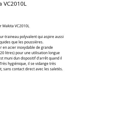
a VC2010L
ix
ur Makita VC2010L
ur-traineau polyvalent qui aspire aussi 
iquides que les poussières.
ir en acier inoxydable de grande 
20 litres) pour une utilisation longue 
est muni dun dispositif d'arrêt quand il 
 Très hygiénique, il se vidange très 
, sans contact direct avec les saletés.
Ajouter au panier