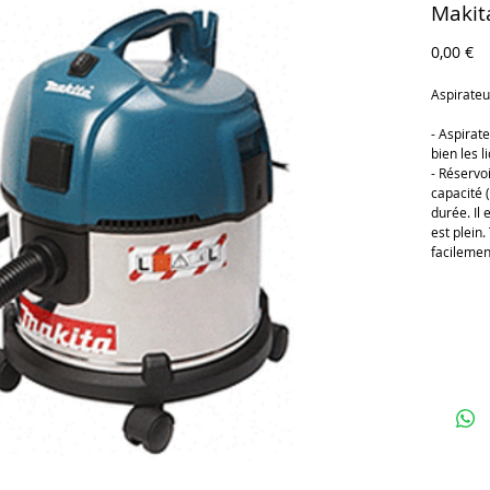
Makit
Pr
0,00 €
Aspirate
- Aspirate
bien les l
- Réservo
capacité (
durée. Il 
est plein.
facilement