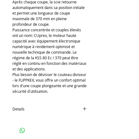
Après chaque coupe, la scie retourne 
automatiquement dans sa position initiale 
et permet une longueur de coupe 
maximale de 370 mm en pleine 
profondeur de coupe.
Puissance concentrée et couples élevés 
ont un nom: CUprex, le moteur haute 
capacité avec équipement électronique 
numérique à rendement optimisé et 
nouvelle technique de commande. Le 
régime de la KSS 80 Ec / 370 peut être 
réglé en continu en fonction des matériaux 
et des applications.
Plus besoin de dévisser le couteau diviseur 
- le FLIPPKEIL vous offre un confort optimal 
lors d'une coupe plongeante et une grande 
sécurité d'utilisation.
Details
Puissance absorbée nominale 2.300 W
Moteur universel 230 V / 50 Hz
Régime nominal à vide 2.250 - 4.400 1/min
Profondeur de coupe 0 - 82 mm