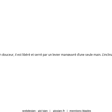
douceur, il est libéré et serré par un levier manœuvré d’une seule main. L’inclin
MET Machines à bois copyright 2010 - 2013 All right reserved
www.camet-machine-a-bois.fr
webdesign : pix'sign |
pixsign.fr
|
mentions légales