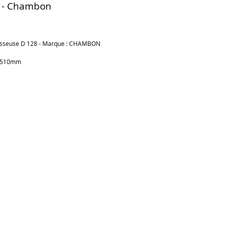
 - Chambon
ix
sseuse D 128 - Marque : CHAMBON
: 510mm
Ajouter au panier